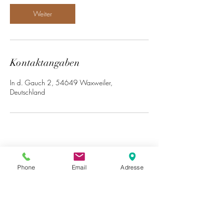
Weiter
Kontaktangaben
In d. Gauch 2, 54649 Waxweiler,
Deutschland
Phone
Email
Adresse
Ferienwohnung Elisabeth
Waxweiler
kontakt@fewo-elisabeth-waxweiler.de
Tel.:
+49 151 59 08 33 24
ab 17 Uhr