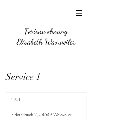
Ferienwohnung
Elisabeth Waxweiler
Service 1
1 Std.
1
S
t
In der Gauch 2, 54649 Waxweiler
d